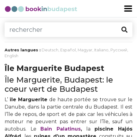
Autres langues :
Deutsch
,
Español
,
Magyar
,
Italiano
,
Русский
,
English
Île Marguerite Budapest
Île Marguerite, Budapest: le
coeur vert de Budapest
L’
île Marguerite
de haute portée se trouve sur le
Danube, dans la partie centrale du Budapest. Il est
l’île de repos, de sport et de paix car les véhicules à
moteur ne peuvent pas entrer sur l’île, sauf un
autobus. Le
Bain Palatinus
,
la
piscine Hajós
Alfréd
, les
ruines d’un monastère
construits au