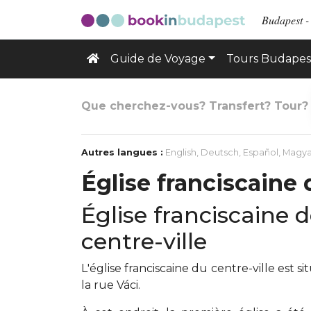
Budapest -
Guide de Voyage
Tours Budapes
Que cherchez-vous? Transfert? Tour?
Autres langues :
English
,
Deutsch
,
Español
,
Magya
Église franciscaine 
Église franciscaine 
centre-ville
L'église franciscaine du centre-ville est 
la rue Váci.