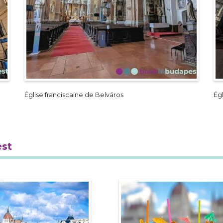
Église franciscaine de Belváros
Égl
est