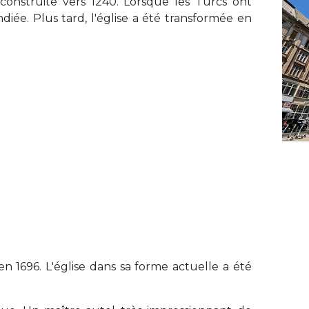
 construite vers 1240. Lorsque les Turcs ont
endiée. Plus tard, l'église a été transformée en
 en 1696. L'église dans sa forme actuelle a été