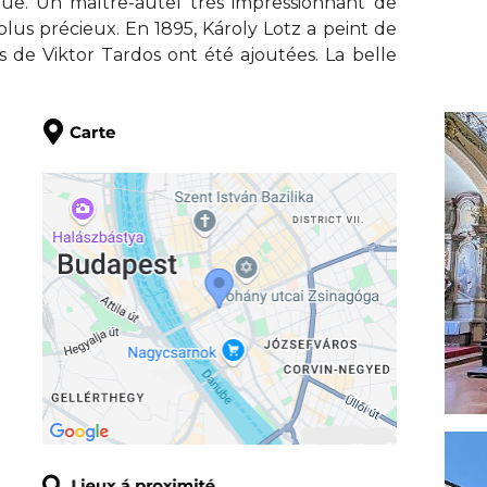
roque. Un maître-autel très impressionnant de
 plus précieux. En 1895, Károly Lotz a peint de
s de Viktor Tardos ont été ajoutées. La belle