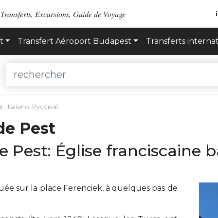
 Transferts, Excursions, Guide de Voyage
t
Transfert Aéroport Budapest
Transferts interna
r
,
Italiano
,
Русский
de Pest
de Pest: Église franciscaine
située sur la place Ferenciek, à quelques pas de