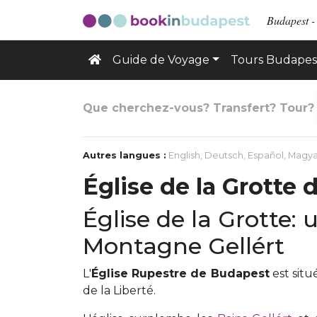
Budapest -
Guide de Voyage
Tours Budapes
Que cherchez-vous? Transfert? Tour?
Autres langues :
English
,
Deutsch
,
Español
,
Magya
Église de la Grotte
Église de la Grotte:
Montagne Gellért
L'
Église Rupestre de Budapest
est situ
de la Liberté.