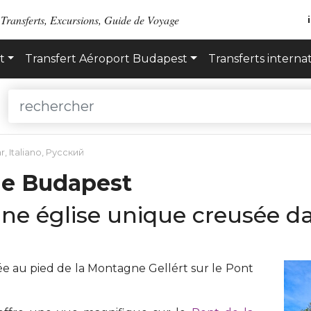
 Transferts, Excursions, Guide de Voyage
t
Transfert Aéroport Budapest
Transferts interna
r
,
Italiano
,
Русский
 de Budapest
 une église unique creusée da
ée au pied de la Montagne Gellért sur le Pont