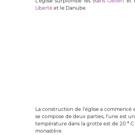
L'église surplombe les
Bains Gellért
et 
Liberté
et le Danube.
La construction de l'église a commencé en
se compose de deux parties, l'une est une 
température dans la grotte est de 20 ° C 
monastère.