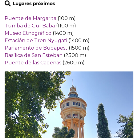
Puente de Margarita
(100 m)
Tumba de Gül Baba
(1100 m)
Museo Etnográfico
(1400 m)
Estación de Tren Nyugati
(1400 m)
Parlamento de Budapest
(1500 m)
Basílica de San Esteban
(2300 m)
Puente de las Cadenas
(2600 m)