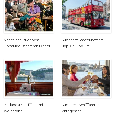
Nächtliche Budapest
Budapest Stadtrundfahrt
Donaukreuzfahrt mit Dinner
Hop-On-Hop-Off
Budapest Schifffahrt mit
Budapest Schifffahrt mit
Weinprobe
Mittagessen