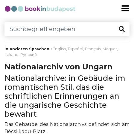
In anderen Sprachen :
English
,
Español
,
Français
,
Magyar
,
Italiano
,
Русский
Nationalarchiv von Ungarn
Nationalarchive: in Gebäude im
romantischen Stil, das die
schriftlichen Erinnerungen an
die ungarische Geschichte
bewahrt
Das Gebäude des Nationalarchivs befindet sich am
Bécsi-kapu-Platz.