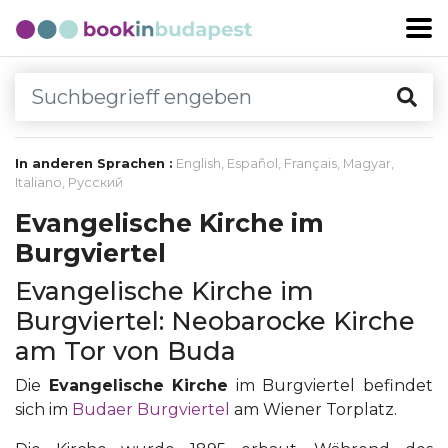
In anderen Sprachen :
English
,
Español
,
Français
,
Magyar
,
Italiano
,
Русский
Evangelische Kirche im
Burgviertel
Evangelische Kirche im
Burgviertel: Neobarocke Kirche
am Tor von Buda
Die
Evangelische Kirche
im Burgviertel befindet
sich im
Budaer Burgviertel
am Wiener Torplatz.