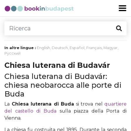
In altre lingue :
English
,
Deutsch
,
Español
,
Français
,
Magyar
,
Русский
Chiesa luterana di Budavár
Chiesa luterana di Budavár:
chiesa neobarocca alle porte di
Buda
La
Chiesa luterana di Buda
si trova nel
quartiere
del castello di Buda
sulla piazza della Porta di
Vienna.
La chiesa fu costruita nel 1895. Durante la seconda