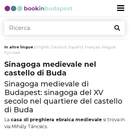
In altre lingue :
English
,
Deutsch
,
Español
,
Français
,
Magyar
,
Русский
Sinagoga medievale nel
castello di Buda
Sinagoga medievale di
Budapest: sinagoga del XV
secolo nel quartiere del castello
di Buda
La
casa di preghiera ebraica medievale
si trova in
via Mihály Táncsics.