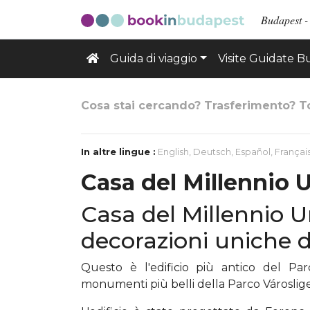
Budapest - 
Guida di viaggio
Visite Guidate 
Cosa stai cercando? Trasferimento? T
In altre lingue :
English
,
Deutsch
,
Español
,
Françai
Casa del Millennio
Casa del Millennio 
decorazioni uniche d
Questo è l'edificio più antico del Pa
monumenti più belli della Parco Városlige