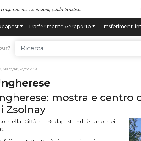
Trasferimenti, escursioni, guida turistica
Budapest
Trasferimento Aeroporto
Trasferimenti in
our?
s
,
Magyar
,
Русский
 Ungherese
Ungherese: mostra e centro 
i Zsolnay
rco della Città di Budapest. Ed è uno dei
t.