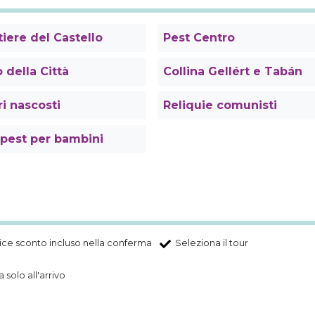
iere del Castello
Pest Centro
 della Città
Collina Gellért e Tabán
i nascosti
Reliquie comunisti
pest per bambini
ce sconto incluso nella conferma
Seleziona il tour
 solo all'arrivo