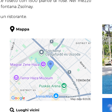
ente roseto con 1500 piante di rose. Nel mezzo
 fontana Zsolnay.
un ristorante.