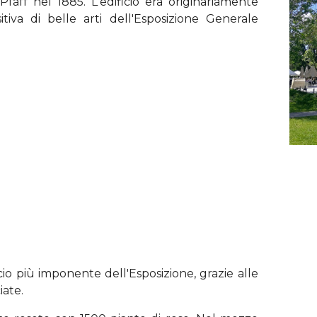
Pfaff nel 1885. L'edificio era originariamente
iva di belle arti dell'Esposizione Generale
cio più imponente dell'Esposizione, grazie alle
iate.