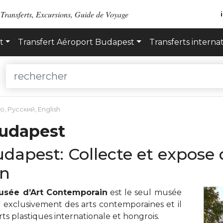
 Transferts, Excursions, Guide de Voyage
t
Transfert Aéroport Budapest
Transferts interna
no
,
Русский
,
English
udapest
apest: Collecte et expose 
in
usée d’Art Contemporain
est le seul musée
e exclusivement des arts contemporaines et il
s plastiques internationale et hongrois.