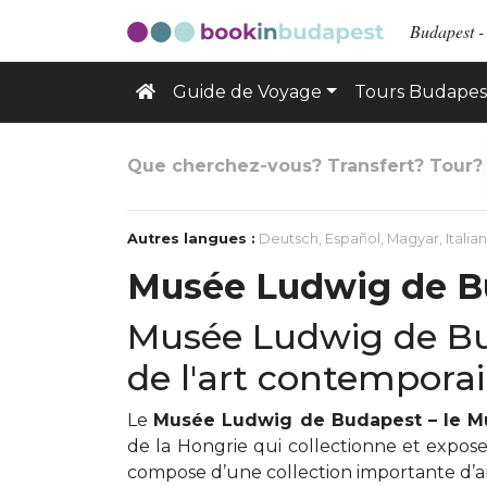
Budapest -
Guide de Voyage
Tours Budapes
Que cherchez-vous? Transfert? Tour?
Autres langues :
Deutsch
,
Español
,
Magyar
,
Italia
Musée Ludwig de B
Musée Ludwig de Bud
de l'art contempora
Le
Musée Ludwig de Budapest – le M
de la Hongrie qui collectionne et expos
compose d’une collection importante d’art