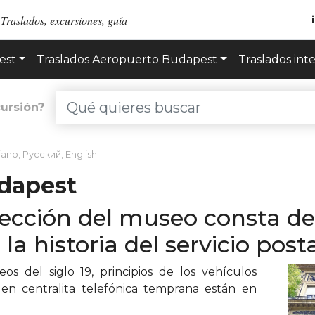
Traslados, excursiones, guía
est
Traslados Aeropuerto Budapest
Traslados int
ursión?
liano
,
Русский
,
English
dapest
lección del museo consta d
la historia del servicio pos
s del siglo 19, principios de los vehículos
 en centralita telefónica temprana están en