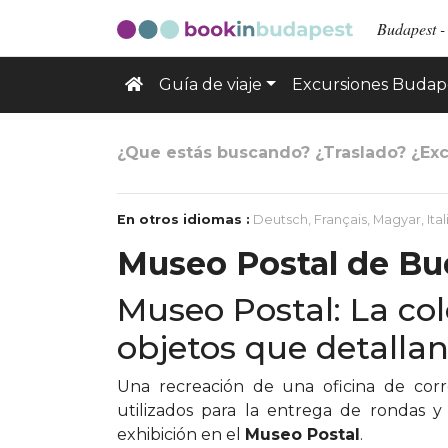
Budapest - 
Guía de viaje
Excursiones Budap
¿Que estás buscando? ¿Traslado? ¿Exc
En otros idiomas :
Deutsch
,
Français
,
Magyar
,
Ita
Museo Postal de Bu
Museo Postal: La co
objetos que detallan 
Una recreación de una oficina de correo
utilizados para la entrega de rondas y
exhibición en el
Museo Postal
.