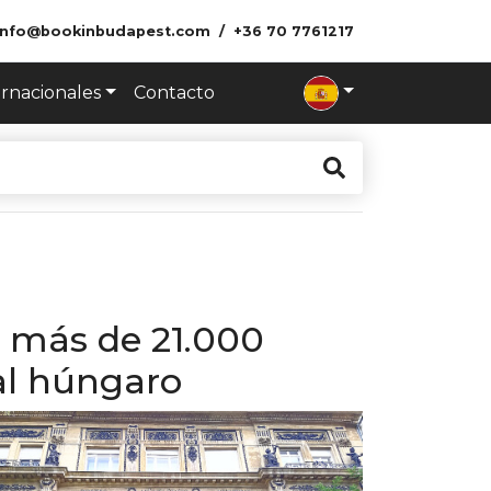
info@bookinbudapest.com
+36 70 7761217
ernacionales
Contacto
e más de 21.000
tal húngaro