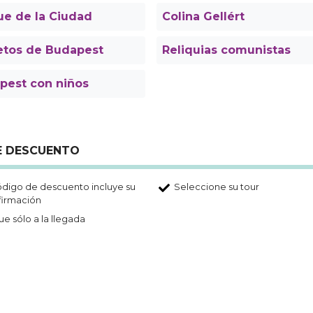
ue de la Ciudad
Colina Gellért
etos de Budapest
Reliquias comunistas
pest con niños
DE DESCUENTO
ódigo de descuento incluye su
Seleccione su tour
firmación
e sólo a la llegada