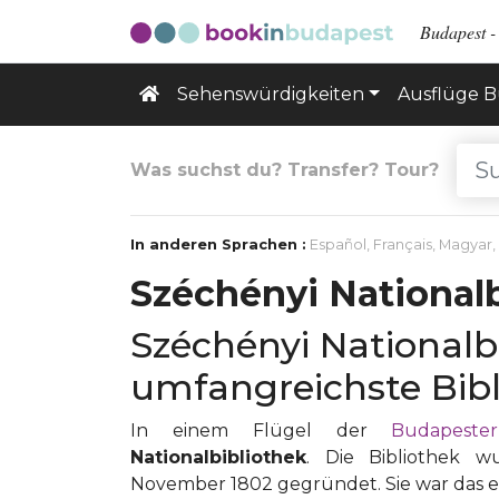
Budapest - 
Sehenswürdigkeiten
Ausflüge 
Was suchst du? Transfer? Tour?
In anderen Sprachen :
Español
,
Français
,
Magyar
,
Széchényi National
Széchényi Nationalb
umfangreichste Bibl
In einem Flügel der
Budapeste
Nationalbibliothek
. Die Bibliothek 
November 1802 gegründet. Sie war das ers