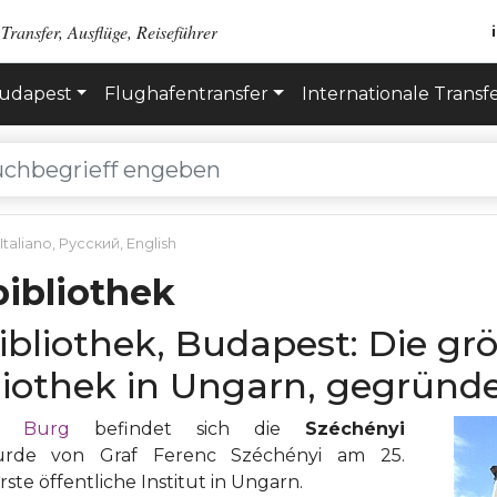
Transfer, Ausflüge, Reiseführer
Budapest
Flughafentransfer
Internationale Transf
Italiano
,
Русский
,
English
bibliothek
ibliothek, Budapest: Die gr
iothek in Ungarn, gegründe
r Burg
befindet sich die
Széchényi
wurde von Graf Ferenc Széchényi am 25.
te öffentliche Institut in Ungarn.