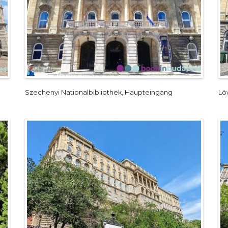
Szechenyi Nationalbibliothek, Haupteingang
Lö