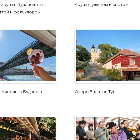
 круиз в Будапеште с
Круиз с ужином и светом
ттой и фольклором
 вечеринка Будапешт
Озеро Балатон Тур