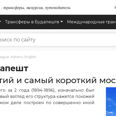
- трансферы, экскурсии, путеводитель
Трансферы в Будапеште
Международные тра
agyar
,
Italiano
,
English
дапешт
тий и самый короткий мос
го за 2 года (1894-1896), изначально был
вый взгляд его структура кажется похожей
самом деле построен по совершенно иной