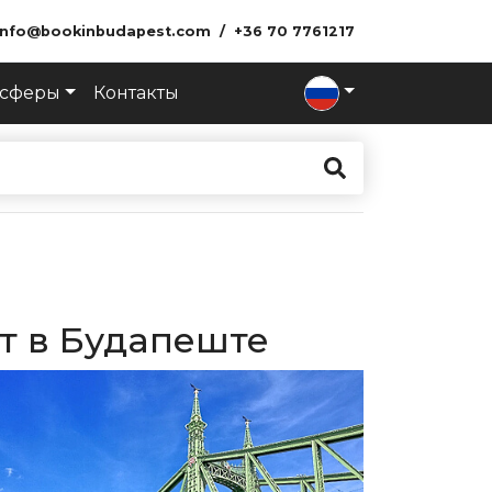
info@bookinbudapest.com
+36 70 7761217
нсферы
Контакты
т в Будапеште