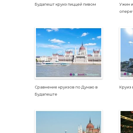
Будапешт круиз пиццей пивом
Ужин и
опере
Сравнение круизов по Дунаю в
Круиз
Будапеште