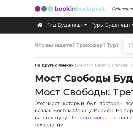
Будапешт 
Гид Будапешт
Туры Будапешт
Что вы ищете? Трансфер? Тур?
На других языках :
Deutsch
,
Español
,
Français
,
M
Мост Свободы Бу
Мост Свободы: Тре
Этот мост, который был построен все
назван мостом Франца Иосифа. На пер
на структуру
Цепного моста
, но на 
технологии