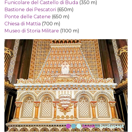
Funicolare del Castello di Buda
(350 m)
Bastione dei Pescatori
(650m)
Ponte delle Catene
(650 m)
Chiesa di Mattia
(700 m)
Museo di Storia Militare
(1100 m)