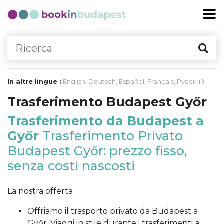
In altre lingue :
English
,
Deutsch
,
Español
,
Français
,
Русский
Trasferimento Budapest Győr
Trasferimento da Budapest a
Győr
Trasferimento Privato
Budapest Győr: prezzo fisso,
senza costi nascosti
La nostra offerta
Offriamo il trasporto privato da Budapest a
Győr. Viaggi in stile durante i trasferimenti a