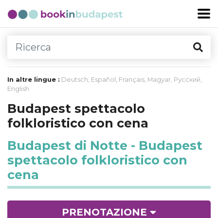
In altre lingue :
Deutsch
,
Español
,
Français
,
Magyar
,
Русский
,
English
Budapest spettacolo
folkloristico con cena
Budapest di Notte - Budapest
spettacolo folkloristico con
cena
PRENOTAZIONE