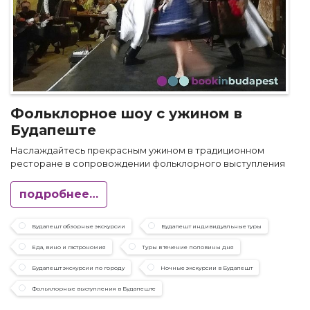
Фольклорное шоу с ужином в
Будапеште
Наслаждайтесь прекрасным ужином в традиционном
ресторане в сопровождении фольклорного выступления
подробнее…
Будапешт обзорные экскурсии
Будапешт индивидуальные туры
Еда, вино и гастрономия
Туры в течение половины дня
Будапешт экскурсии по городу
Ночные экскурсии в Будапешт
Фольклорные выступления в Будапеште