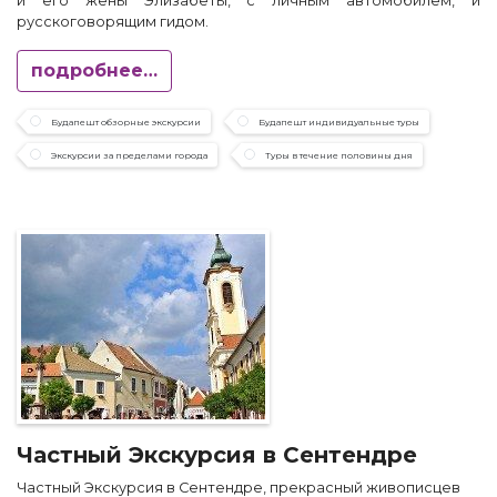
и его жены Элизабеты, с личным автомобилем, и
русскоговорящим гидом.
подробнее…
Будапешт обзорные экскурсии
Будапешт индивидуальные туры
Экскурсии за пределами города
Туры в течение половины дня
Частный Экскурсия в Сентендре
Частный Экскурсия в Сентендре, прекрасный живописцев