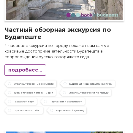
Частный обзорная экскурсия по
Будапеште
4-часовая экскурсия по городу покажет вам самые
красивые достопримечательности Будапешта в
сопровождении русско-говорящего гида.
подробнее…
Будапешт обзорные экскурсии
Будапешт индивидуальные туры
Туры в течение половины дня
Будапешт экскурсии по городу
Городской парк
Парламент и окрестности
Гора Геллерт и Табан
Королевский дворец