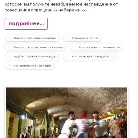
которой вы получите незабываемое наслаждение от
созерцания освещенных набережных...
подробнее…
Будапешт обзорные экскурсии
Экскурсии в группе
Будапешт круизы, круизы с ужином
Туры в течение половины дня
Будапешт экскурсии по городу
Ночные экскурсии в Будапешт
Панорамные туры на лодке