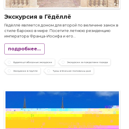
Экскурсия в Гёдёллё
Гёдёллё является домом для второй по величине замок в
стиле барокко в мире. Посетите летнюю резиденцию
императора Франца-Иосифа и его...
подробнее…
Будапешт обзорные экскурсии
Экскурсии за пределами города
Экскурсии в группе
Туры в течение половины дня