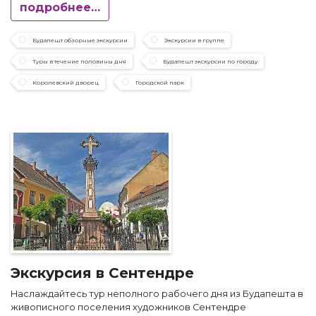
подробнее…
Будапешт обзорные экскурсии
Экскурсии в группе
Туры в течение половины дня
Будапешт экскурсии по городу
Королевский дворец
Городской парк
Экскурсия в Сентендре
Наслаждайтесь тур неполного рабочего дня из Будапешта в
живописного поселения художников Сентендре